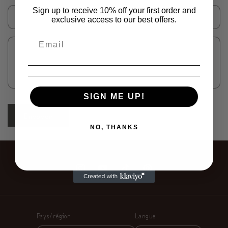
u
Sign up to receive 10% off your first order and
l
Numéro de téléphone
exclusive access to our best offers.
a
i
Commentaire
r
e
d
e
SIGN ME UP!
c
Envoyer
o
NO, THANKS
n
t
a
Instagram
YouTube
TikTok
Pinterest
c
t
Pays/région
Langue