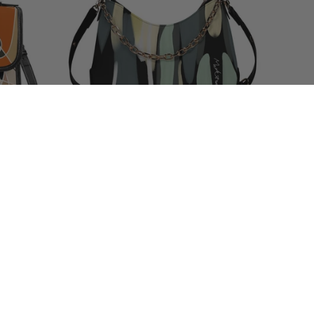
rDay | 모
ModiToon Sac à bandoulière avec chaîne
Color Flow | 모디툰 컬러 플로우 체인숄더
백
Prix
Prix
€99,99 EUR
€129,99 EUR
habituel
promotionnel
En vente
En vente