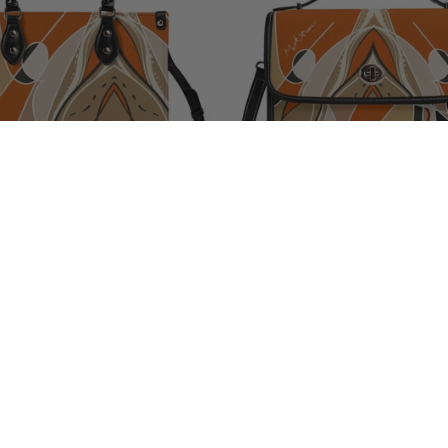
BloomYourDay Sac fourre-tout |
Sac cartable ModiToon BloomYou
모디툰 피우리 토트백
디툰 피우리 사첼백
Prix
Du €96,99 EUR
Prix
€89,99 EUR
habituel
habituel
En vente