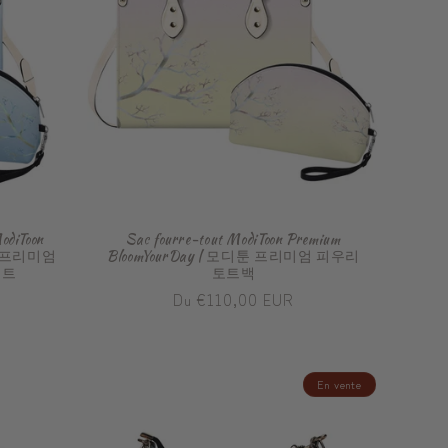
odiToon
Sac fourre-tout ModiToon Premium
디툰 프리미엄
BloomYourDay | 모디툰 프리미엄 피우리
세트
토트백
Prix
Du €110,00 EUR
habituel
En vente