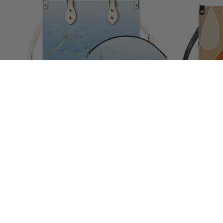
Ensemble sac cabas + pochette ModiToon
ModiToon 
Premium BloomYourDay | 모디툰 프리미엄
피우리 토트백 + 파우치 세트
Prix
Du €110,00 EUR
habituel
En vente