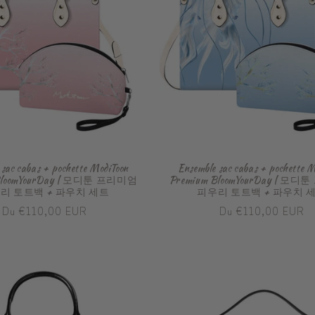
 sac cabas + pochette ModiToon
Ensemble sac cabas + pochette M
BloomYourDay | 모디툰 프리미엄
Premium BloomYourDay | 모
리 토트백 + 파우치 세트
피우리 토트백 + 파우치 
Prix
Du €110,00 EUR
Prix
Du €110,00 EUR
habituel
habituel