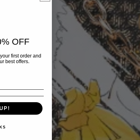
0% OFF
your first order and
r best offers.
UP!
KS