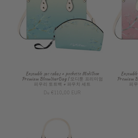
Ensemble sac cabas + pochette ModiToon
Ensemble
Premium BloomYourDay | 모디툰 프리미엄
Premium 
피우리 토트백 + 파우치 세트
피우
Prix
Du €110,00 EUR
habituel