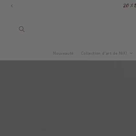
et
20 % 
passer
au
contenu
Nouveauté
Collection d'art de NIXI