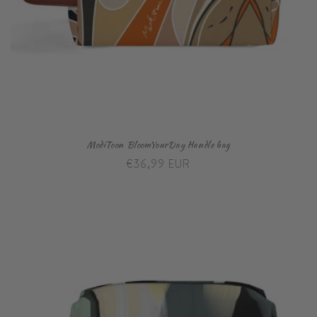
ModiToon BloomYourDay Handle bag
Prix
€36,99 EUR
habituel