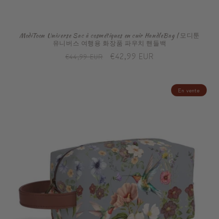
ModiToon Universe Sac à cosmétiques en cuir HandleBag | 모디툰
유니버스 여행용 화장품 파우치 핸들백
Prix
Prix
€42,99 EUR
€44,99 EUR
habituel
promotionnel
En vente