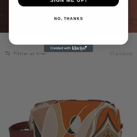
SIGN ME UP!
NO, THANKS
Filtrer et trier
11 produits