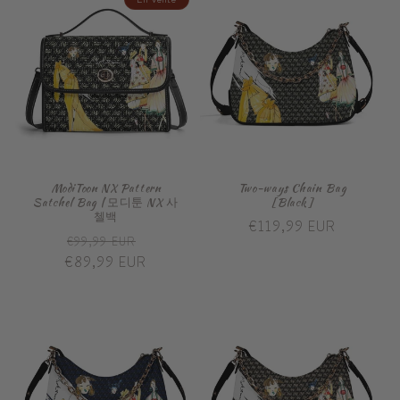
ModiToon NX Pattern
Two-ways Chain Bag
Satchel Bag | 모디툰 NX 사
[Black]
첼백
Prix
€119,99 EUR
Prix
Prix
€99,99 EUR
habituel
€89,99 EUR
habituel
promotionnel