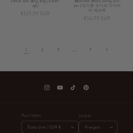
Chain Two-Way Bag [Close-
ModiToon Modis Diary Eco-
up]
sac | 모디툰 모디의 다이어
리 에코백
Prix
€119,99 EUR
Prix
€16,99 EUR
habituel
habituel
1
2
3
…
7
Instagram
YouTube
TikTok
Pinterest
Pays/région
Langue
États-Unis | EUR €
Français