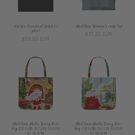
Unisex Oversized faded t-
ModiToon Women’s crop top
shirt
Prix
€37,00 EUR
Prix
€39,00 EUR
habituel
habituel
ModiToon Modis Diary Eco-
ModiToon Modis Diary Eco-
bag | 모디툰 모디의 다이어
bag | 모디툰 모디의 다이어
리 에코백
리 에코백