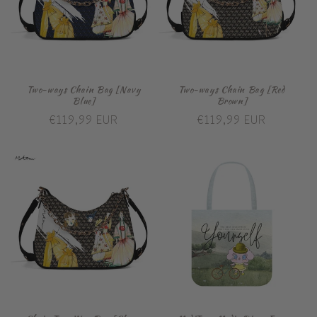
Two-ways Chain Bag [Navy
Two-ways Chain Bag [Red
Blue]
Brown]
Prix
€119,99 EUR
Prix
€119,99 EUR
habituel
habituel