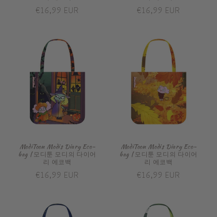
Prix
€16,99 EUR
Prix
€16,99 EUR
habituel
habituel
ModiToon Modis Diary Eco-
ModiToon Modis Diary Eco-
bag | 모디툰 모디의 다이어
bag | 모디툰 모디의 다이어
리 에코백
리 에코백
Prix
€16,99 EUR
Prix
€16,99 EUR
habituel
habituel