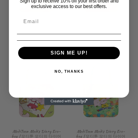
Sign up to receive 10% off your first order and
exclusive access to our best offers.
ModiToon Modis Diary Eco-
ModiToon Modis Diary Eco-
bag | 모디툰 모디의 다이어
bag | 모디툰 모디의 다이어
리 에코백
리 에코백
Prix
€16,99 EUR
Prix
€16,99 EUR
habituel
habituel
SIGN ME UP!
NO, THANKS
ModiToon Modis Diary Eco-
ModiToon Modis Diary Eco-
bag | 모디툰 모디의 다이어
bag | 모디툰 모디의 다이어